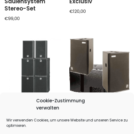
Säulensystem
Exclusiv
Stereo-Set
€
120,00
€
99,00
Cookie-Zustimmung
Tonanlage Party HK
Tonanlage S Exclusiv
verwalten
Audio Actor
€
80,00
Wir verwenden Cookies, um unsere Website und unseren Service zu
€
179,00
optimieren.