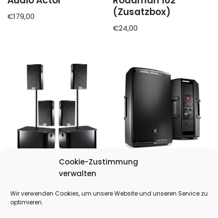
Audio Actor
Roadman 102
(Zusatzbox)
€
179,00
€
24,00
Cookie-Zustimmung
Tonanlage M
Aktiver Lautsprecher
verwalten
Exclusiv
JBL Eon 615
Wir verwenden Cookies, um unsere Website und unseren Service zu
€
120,00
€
35,00
optimieren.