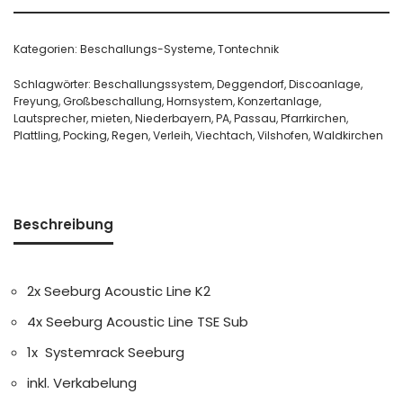
Kategorien:
Beschallungs-Systeme
,
Tontechnik
Schlagwörter:
Beschallungssystem
,
Deggendorf
,
Discoanlage
,
Freyung
,
Großbeschallung
,
Hornsystem
,
Konzertanlage
,
Lautsprecher
,
mieten
,
Niederbayern
,
PA
,
Passau
,
Pfarrkirchen
,
Plattling
,
Pocking
,
Regen
,
Verleih
,
Viechtach
,
Vilshofen
,
Waldkirchen
Beschreibung
2x Seeburg Acoustic Line K2
4x Seeburg Acoustic Line TSE Sub
1x Systemrack Seeburg
inkl. Verkabelung