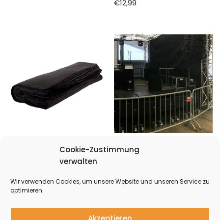
€
12,99
Bühnenmolton 6m x
Event-Absperrung /
Cookie-Zustimmung
4m
Absperrgitter /
verwalten
Mannesmanngitter
€
24,99
Wir verwenden Cookies, um unsere Website und unseren Service zu
€
8,99
optimieren.
Akzeptieren